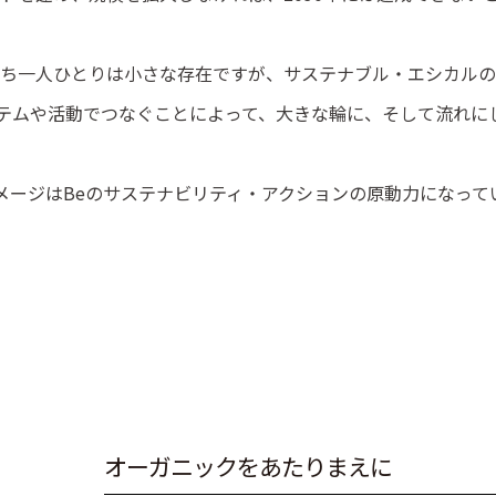
ち一人ひとりは小さな存在ですが、サステナブル・エシカルの
イテムや活動でつなぐことによって、大きな輪に、そして流れに
メージはBeのサステナビリティ・アクションの原動力になって
オ
ー
ガ
ニ
ッ
ク
を
あ
た
り
ま
え
に