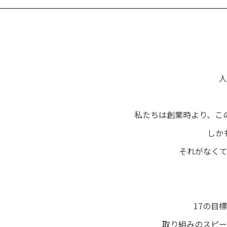
人
私たちは創業時より、こ
しか
それがなく
17の目
取り組みのスピー