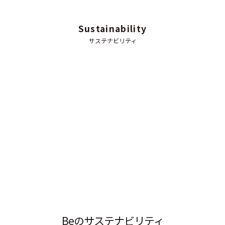
Sustainability
サステナビリティ
B
e
の
サ
ス
テ
ナ
ビ
リ
テ
ィ