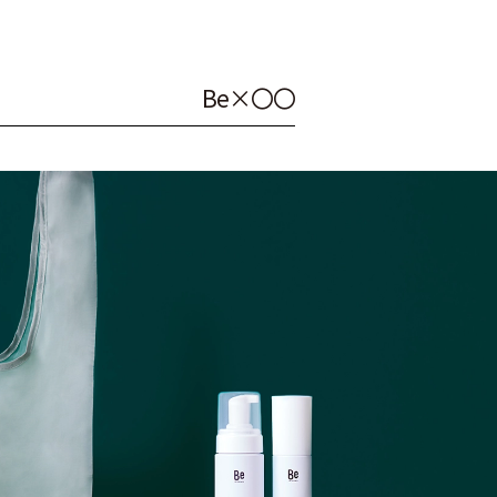
B
e
×
〇
〇