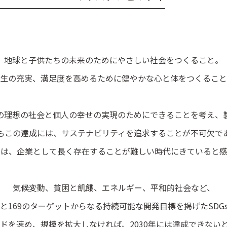
地球と子供たちの未来のためにやさしい社会をつくること。
生の充実、満足度を高めるために健やかな心と体をつくること
の理想の社会と個人の幸せの実現のためにできることを考え、
もこの達成には、サステナビリティを追求することが不可欠で
ては、企業として長く存在することが難しい時代にきていると感
気候変動、貧困と飢餓、エネルギー、平和的社会など、
標と169のターゲットからなる持続可能な開発目標を掲げたSDG
ドを速め、規模を拡大しなければ、2030年には達成できない