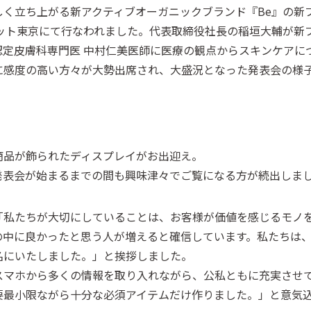
しく立ち上がる新アクティブオーガニックブランド『Be』の新
ハイアット東京にて行なわれました。代表取締役社長の稲垣大輔が
認定皮膚科専門医 中村仁美医師に医療の観点からスキンケアに
に感度の高い方々が大勢出席され、大盛況となった発表会の様
商品が飾られたディスプレイがお出迎え。
発表会が始まるまでの間も興味津々でご覧になる方が続出しま
「私たちが大切にしていることは、お客様が価値を感じるモノ
の中に良かったと思う人が増えると確信しています。私たちは
名にいたしました。」と挨拶しました。
スマホから多くの情報を取り入れながら、公私ともに充実させ
要最小限ながら十分な必須アイテムだけ作りました。」と意気