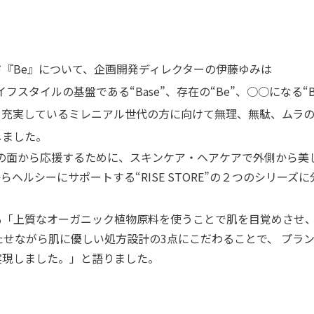
『Be』について、企画開発ディレクターの伊藤ゆみは
フスタイルの基盤である“Base”、存在の“Be”、○○になる“B
しく、充実しているミレニアル世代の方に向けて無理、無駄、ムラ
しました。
の面から応援するために、スキンケア・ヘアケアで外側から美しく
からヘルシーにサポートする“RISE STORE”の２つのシリーズ
も「上質なオーガニック植物原料を使うことで肌を目覚めさせ
せながら肌に優しい処方設計の3点にこだわることで、 プラ
実現しました。」と語りました。