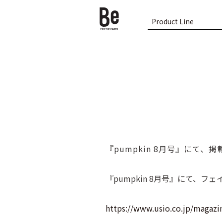
Product Line
『pumpkin 8月号』にて、
『pumpkin 8月号』にて、
https://www.usio.co.jp/magaz