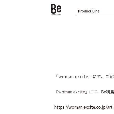
Product Line
『woman excite』にて
『woman excite』にて、
https://woman.excite.co.jp/ar