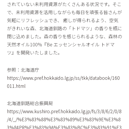
されていない未利用資源がたくさんある状況です。そこ
で、未利用資源を活用しながらも毎日を頑張る皆さんが
気軽にリフレッシュでき、 癒しが得られるよう、空気
がきれいな森、北海道釧路の「トドマツ」の香りを瓶に
閉じ込めました。森の香りを感じられるような、森林の
天然オイル100%『Be エッセンシャルオイル トドマ
ツ』を開発いたしました。
参照：北海道庁
https://www.pref.hokkaido.lg.jp/ss/tkk/databook/160
011.html
北海道釧路総合振興局
https://www.kushiro.pref.hokkaido.lg.jp/fs/3/8/6/2/0/8
/4/_/%E3%83%88%E3%83%89%E3%83%9E%E3%8
3%84PR%E3%83%9A%E3%83%BC%E3%83%91%E3