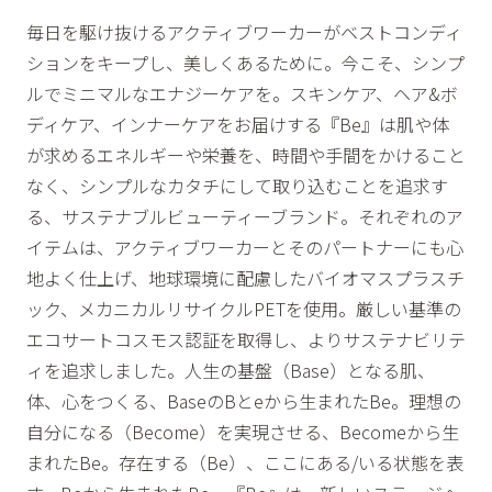
毎日を駆け抜けるアクティブワーカーがベストコンディ
ションをキープし、美しくあるために。今こそ、シンプ
ルでミニマルなエナジーケアを。スキンケア、ヘア&ボ
ディケア、インナーケアをお届けする『Be』は肌や体
が求めるエネルギーや栄養を、時間や手間をかけること
なく、シンプルなカタチにして取り込むことを追求す
る、サステナブルビューティーブランド。それぞれのア
イテムは、アクティブワーカーとそのパートナーにも心
地よく仕上げ、地球環境に配慮したバイオマスプラスチ
ック、メカニカルリサイクルPETを使用。厳しい基準の
エコサートコスモス認証を取得し、よりサステナビリテ
ィを追求しました。人生の基盤（Base）となる肌、
体、心をつくる、BaseのBとeから生まれたBe。理想の
自分になる（Become）を実現させる、Becomeから生
まれたBe。存在する（Be）、ここにある/いる状態を表