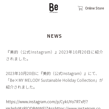
Online Store
NEWS
『美的（公式Instagram）』2023年10月20日に紹介
されました。
2023年10月20日に『美的（公式Instagram）』にて、
「Be×MY MELODY Sustainable Holiday Collection」が
紹介されました。
https://www.instagram.com/p/CykUYo7R7xP/?
igshid=MzRlODBiNWFlZA==
https://www.instagram.co