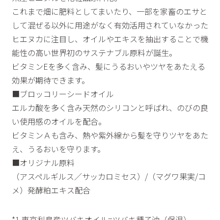
これまで畑に肥料としてまいたり、一部を家畜のエサと
して混ぜる以外に用途がなく有効活用されていなかった
ヒエヌカに注目し、オイルやエキスを抽出することで機
能性の高い世界初のサステナブル原料が誕生。
ビタミンEを多く含み、髪にうるおいやツヤをあたえる
効果が期待できます。
■ブロッコリーシードオイル
エルカ酸を多く含み天然のシリコンと呼ばれ、のびの良
い使用感のオイルを配合。
ビタミンＡも含み、熱や紫外線から髪を守りツヤをあた
え、うるおいを守ります。
■オリジナル原料
（アスペルギルス／サッカロミセス）/（マグワ果実/コ
メ）発酵粕エキス配合
*1 東京利島産ツバキオイル=ツバキ種子油（保湿）