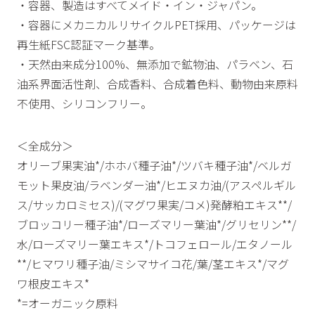
・容器、製造はすべてメイド・イン・ジャパン。
・容器にメカニカルリサイクルPET採用、パッケージは
再生紙FSC認証マーク基準。
・天然由来成分100%、無添加で鉱物油、パラベン、石
油系界面活性剤、合成香料、合成着色料、動物由来原料
不使用、シリコンフリー。
＜全成分＞
オリーブ果実油*/ホホバ種子油*/ツバキ種子油*/ベルガ
モット果皮油/ラベンダー油*/ヒエヌカ油/(アスペルギル
ス/サッカロミセス)/(マグワ果実/コメ)発酵粕エキス**/
ブロッコリー種子油*/ローズマリー葉油*/グリセリン**/
水/ローズマリー葉エキス*/トコフェロール/エタノール
**/ヒマワリ種子油/ミシマサイコ花/葉/茎エキス*/マグ
ワ根皮エキス*
*=オーガニック原料