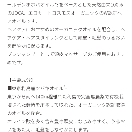
ールデンホホバオイル*3をベースとした天然由来100%
のJOCA、エコサートコスモスオーガニックのW認証ヘ
アオイルです。
ヘアケアにおすすめのオーガニックオイルを配合し、ヘ
アケア・ヘアスタイリングとして頭皮・毛髪のうるおい
を健やかに保ちます。
プレシャンプーとして頭皮マッサージのご使用もおすす
めです。
【主要成分】
*1
■東京利島産ツバキオイル
東京から南へ140㎞程離れた利島で完全無農薬で有機栽
培された藪椿を圧搾して取れた、オーガニック認証取得
のオイルを配合。
オレイン酸を多く含み髪や頭皮になじみやすく、うるお
いをあたえ、毛髪をしなやかにします。