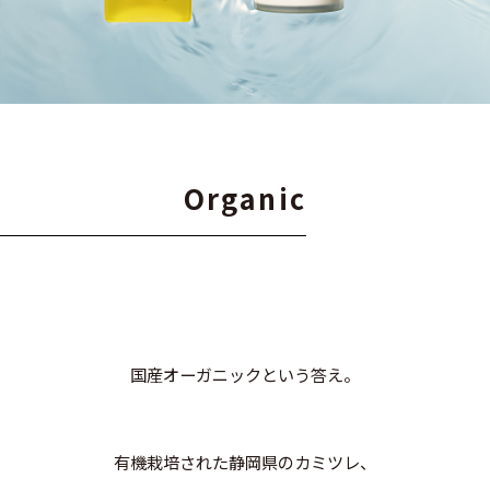
O
r
g
a
n
i
c
国産オーガニックという答え。
有機栽培された静岡県のカミツレ、