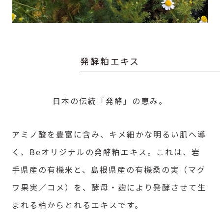
発
酵
粕
エ
キ
ス
日本の伝統「発酵」の恵み。
アミノ酸を豊富に含み、キメ細かな明るい肌へ導
く、Beオリジナルの発酵粕エキス。これは、岩
手県産の有機米と、島根県産の有機桑の実（マグ
ワ果実／コメ）を、酵母・麹により発酵させて生
まれる粕からとれるエキスです。