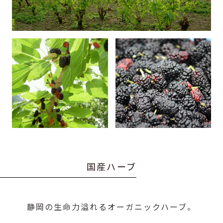
国
産
ハ
ー
ブ
静岡の生命力溢れるオーガニックハーブ。