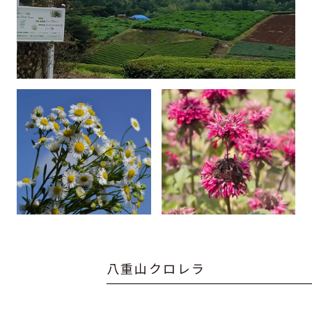
八
重
山
ク
ロ
レ
ラ